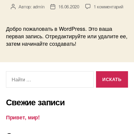
к
Автор:
admin
16.06.2020
1 комментарий
Автор
Дата
запи
записи
записи
Приве
мир!
Добро пожаловать в WordPress. Это ваша
первая запись. Отредактируйте или удалите ее,
затем начинайте создавать!
Поиск:
Свежие записи
Привет, мир!